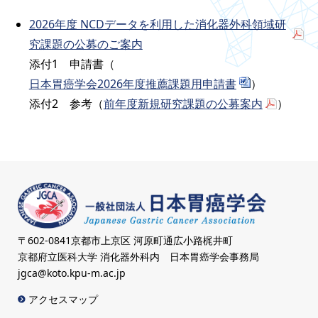
2026年度 NCDデータを利用した消化器外科領域研
究課題の公募のご案内
添付1 申請書（
日本胃癌学会2026年度推薦課題用申請書
）
添付2 参考（
前年度新規研究課題の公募案内
）
〒602-0841京都市上京区 河原町通広小路梶井町
京都府立医科大学 消化器外科内 日本胃癌学会事務局
jgca@koto.kpu-m.ac.jp
アクセスマップ