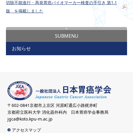
切除不能進行・再発胃癌バイオマーカー検査の手引き 第1.1
版 を掲載しました
SUBMENU
お知らせ
〒602-0841京都市上京区 河原町通広小路梶井町
京都府立医科大学 消化器外科内 日本胃癌学会事務局
jgca@koto.kpu-m.ac.jp
アクセスマップ