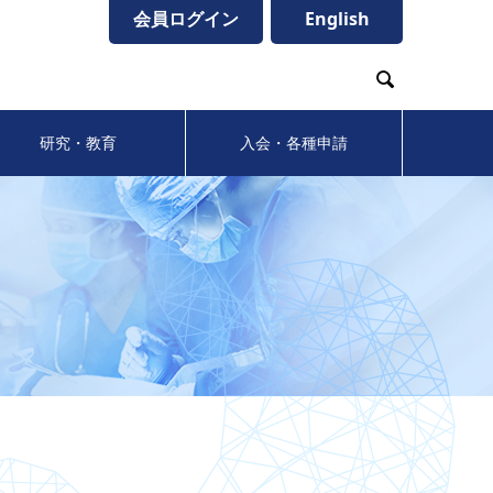
会員ログイン
English

研究・教育
入会・各種申請