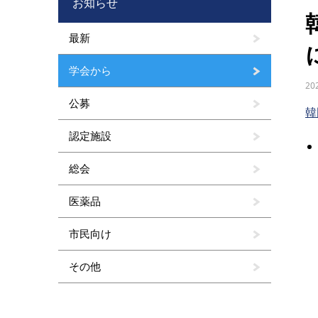
お知らせ
最新
学会から
20
公募
韓
認定施設
総会
医薬品
市民向け
その他